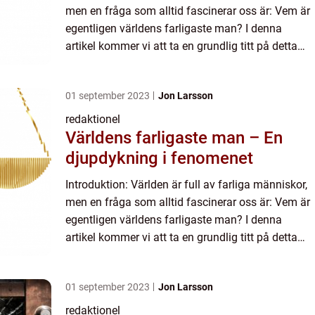
men en fråga som alltid fascinerar oss är: Vem är
egentligen världens farligaste man? I denna
artikel kommer vi att ta en grundlig titt på detta
fenomen och utforska de olika aspekterna som
omfattar...
01 september 2023
Jon Larsson
redaktionel
Världens farligaste man – En
djupdykning i fenomenet
Introduktion: Världen är full av farliga människor,
men en fråga som alltid fascinerar oss är: Vem är
egentligen världens farligaste man? I denna
artikel kommer vi att ta en grundlig titt på detta
fenomen och utforska de olika aspekterna som
omfattar...
01 september 2023
Jon Larsson
redaktionel