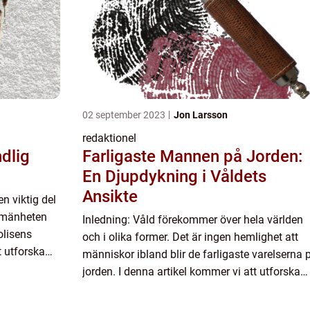
02 september 2023
Jon Larsson
redaktionel
dlig
Farligaste Mannen på Jorden:
En Djupdykning i Våldets
Ansikte
en viktig del
llmänheten
Inledning: Våld förekommer över hela världen
olisens
och i olika former. Det är ingen hemlighet att
t utforska
människor ibland blir de farligaste varelserna 
de oli...
jorden. I denna artikel kommer vi att utforska
fenomenet ”Farligaste Mannen på Jorden” och
ge en...