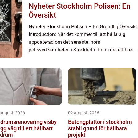
Nyheter Stockholm Polisen: En
Översikt
Nyheter Stockholm Polisen – En Grundlig Översikt
Introduction: När det kommer till att hålla sig
uppdaterad om det senaste inom
polisverksamheten i Stockholm finns det ett brett
utbud av nyhetskällor att välja mellan. I denna
artikel kommer vi ...
 augusti 2026
02 augusti 2026
drumsrenovering visby
Betongplattor i stockholm
ygg väg till ett hållbart
stabil grund för hållbara
adrum
projekt