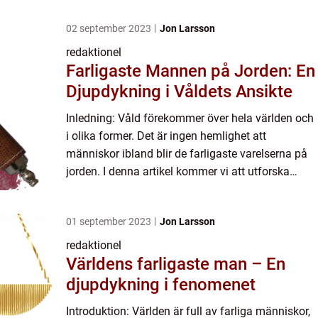
02 september 2023
Jon Larsson
redaktionel
Farligaste Mannen på Jorden: En
Djupdykning i Våldets Ansikte
Inledning: Våld förekommer över hela världen och
i olika former. Det är ingen hemlighet att
människor ibland blir de farligaste varelserna på
jorden. I denna artikel kommer vi att utforska
fenomenet ”Farligaste Mannen på Jorden” och ge
en...
01 september 2023
Jon Larsson
redaktionel
Världens farligaste man – En
djupdykning i fenomenet
Introduktion: Världen är full av farliga människor,