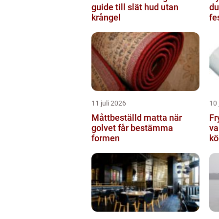
guide till slät hud utan
du
krångel
fe
11 juli 2026
10 
Måttbeställd matta när
Fr
golvet får bestämma
vardag
formen
kö