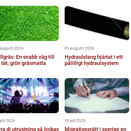
 augusti 2026
01 augusti 2026
llgräs: En snabb väg till
Hydraulslang hjärtat i ett
 tät, grön gräsmatta
pålitligt hydraulsystem
juli 2026
30 juli 2026
a dj utrustning så lyckas
Migrationsrätt i sverige en