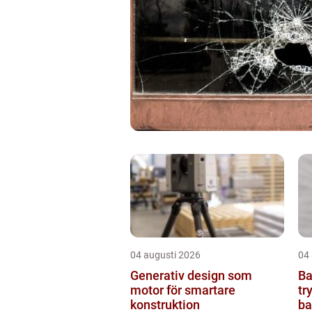
04 augusti 2026
04
Generativ design som
Ba
motor för smartare
tr
konstruktion
b