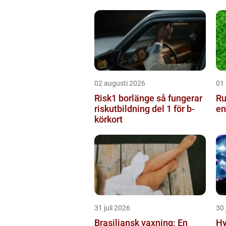
02 augusti 2026
01
Risk1 borlänge så fungerar
Ru
riskutbildning del 1 för b-
en
körkort
31 juli 2026
30 
Brasiliansk vaxning: En
Hyr