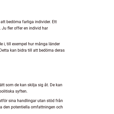
att bedöma farliga individer. Ett
u fler offer en individ har
 i, till exempel hur många länder
 Detta kan bidra till att bedöma deras
ätt som de kan skilja sig åt. De kan
olitiska syften.
tför sina handlingar utan stöd från
ka den potentiella omfattningen och