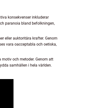
ativa konsekvenser inkluderar
 och paranoia bland befolkningen,
r eller auktoritära krafter. Genom
nses vara oacceptabla och oetiska,
na motiv och metoder. Genom att
skydda samhällen i hela världen.