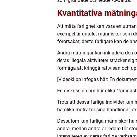
som grundade och ledde Al-Qaida.
Kvantitativa mätning
Att mäta farlighet kan vara en utmani
exempel är antalet människor som döda
förorsakat, desto farligare kan de an
Andra mätningar kan inkludera den om
deras illegala aktiviteter sträcker si
förmåga att kringgå rättvisan och upp
[Videoklipp infogas här: En dokument
En diskussion om hur olika ”farligast
Trots att dessa farliga individer kan 
ha olika motiv för sina handlingar, e
Dessutom kan farliga människor ha ol
andra, medan andra är ledare för sto
intensiteten av deras farliga verksam