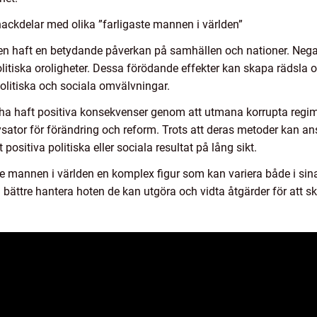
ackdelar med olika ”farligaste mannen i världen”
rlden haft en betydande påverkan på samhällen och nationer. Neg
olitiska oroligheter. Dessa förödande effekter kan skapa rädsla
politiska och sociala omvälvningar.
ha haft positiva konsekvenser genom att utmana korrupta regime
ysator för förändring och reform. Trots att deras metoder kan a
sitiva politiska eller sociala resultat på lång sikt.
e mannen i världen en komplex figur som kan variera både i si
vi bättre hantera hoten de kan utgöra och vidta åtgärder för att 