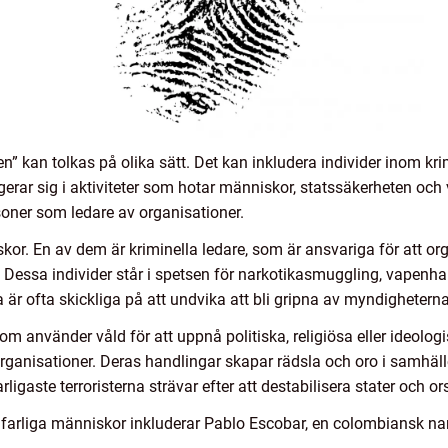
” kan tolkas på olika sätt. Det kan inkludera individer inom krimi
gerar sig i aktiviteter som hotar människor, statssäkerheten och
oner som ledare av organisationer.
iskor. En av dem är kriminella ledare, som är ansvariga för att 
 Dessa individer står i spetsen för narkotikasmuggling, vapenh
a är ofta skickliga på att undvika att bli gripna av myndigheterna
 som använder våld för att uppnå politiska, religiösa eller ideol
organisationer. Deras handlingar skapar rädsla och oro i samhälle
ligaste terroristerna strävar efter att destabilisera stater och o
v farliga människor inkluderar Pablo Escobar, en colombiansk n