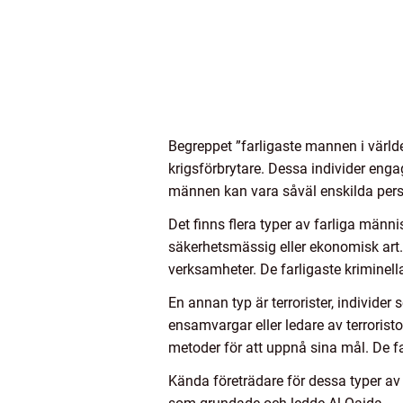
Begreppet ”farligaste mannen i världen
krigsförbrytare. Dessa individer enga
männen kan vara såväl enskilda pers
Det finns flera typer av farliga männ
säkerhetsmässig eller ekonomisk art.
verksamheter. De farligaste kriminell
En annan typ är terrorister, individer
ensamvargar eller ledare av terrorist
metoder för att uppnå sina mål. De far
Kända företrädare för dessa typer a