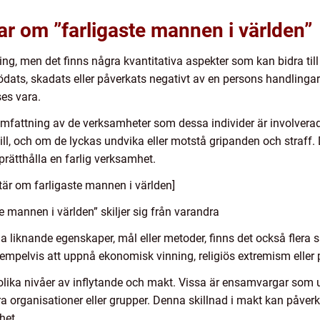
ar om ”farligaste mannen i världen”
ng, men det finns några kvantitativa aspekter som kan bidra till 
ts, skadats eller påverkats negativt av en persons handlingar. J
ses vara.
fattning av de verksamheter som dessa individer är involverade
g till, och om de lyckas undvika eller motstå gripanden och straff.
rätthålla en farlig verksamhet.
är om farligaste mannen i världen]
e mannen i världen” skiljer sig från varandra
ha liknande egenskaper, mål eller metoder, finns det också flera s
xempelvis att uppnå ekonomisk vinning, religiös extremism eller p
ika nivåer av inflytande och makt. Vissa är ensamvargar som u
ra organisationer eller grupper. Denna skillnad i makt kan påver
het.