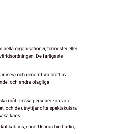
nella organisationer, terrorister eller
 världsordningen. De farligaste
organisera och genomföra brott av
andel och andra olagliga
.
ogiska mål. Dessa personer kan vara
t, och de utnyttjar ofta spektakulära
rsaka kaos.
arkotikaboss, samt Usama bin Ladin,