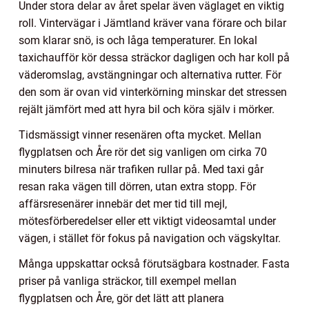
Under stora delar av året spelar även väglaget en viktig
roll. Vintervägar i Jämtland kräver vana förare och bilar
som klarar snö, is och låga temperaturer. En lokal
taxichaufför kör dessa sträckor dagligen och har koll på
väderomslag, avstängningar och alternativa rutter. För
den som är ovan vid vinterkörning minskar det stressen
rejält jämfört med att hyra bil och köra själv i mörker.
Tidsmässigt vinner resenären ofta mycket. Mellan
flygplatsen och Åre rör det sig vanligen om cirka 70
minuters bilresa när trafiken rullar på. Med taxi går
resan raka vägen till dörren, utan extra stopp. För
affärsresenärer innebär det mer tid till mejl,
mötesförberedelser eller ett viktigt videosamtal under
vägen, i stället för fokus på navigation och vägskyltar.
Många uppskattar också förutsägbara kostnader. Fasta
priser på vanliga sträckor, till exempel mellan
flygplatsen och Åre, gör det lätt att planera