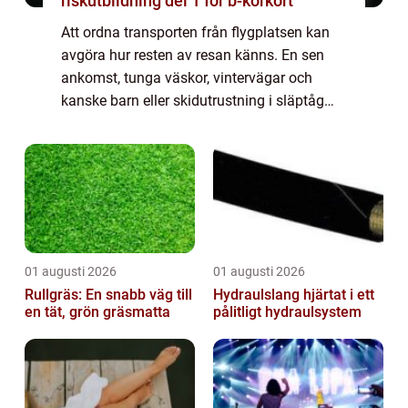
riskutbildning del 1 för b-körkort
Att ordna transporten från flygplatsen kan
avgöra hur resten av resan känns. En sen
ankomst, tunga väskor, vintervägar och
kanske barn eller skidutrustning i släptåg
gör många trötta redan innan de nått
hotellet. Då blir flygtaxi östersund ett
enkelt...
01 augusti 2026
01 augusti 2026
Rullgräs: En snabb väg till
Hydraulslang hjärtat i ett
en tät, grön gräsmatta
pålitligt hydraulsystem