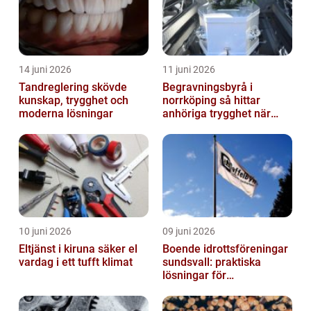
14 juni 2026
11 juni 2026
Tandreglering skövde
Begravningsbyrå i
kunskap, trygghet och
norrköping så hittar
moderna lösningar
anhöriga trygghet när
någon gått bort
10 juni 2026
09 juni 2026
Eltjänst i kiruna säker el
Boende idrottsföreningar
vardag i ett tufft klimat
sundsvall: praktiska
lösningar för
träningsläger och
cuphelger