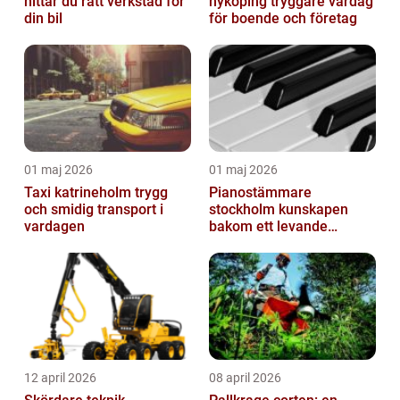
hittar du rätt verkstad för
nyköping tryggare vardag
din bil
för boende och företag
01 maj 2026
01 maj 2026
Taxi katrineholm trygg
Pianostämmare
och smidig transport i
stockholm kunskapen
vardagen
bakom ett levande
pianoljud
12 april 2026
08 april 2026