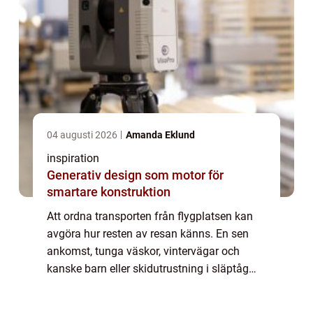
04 augusti 2026
Amanda Eklund
inspiration
Generativ design som motor för
smartare konstruktion
Att ordna transporten från flygplatsen kan
avgöra hur resten av resan känns. En sen
ankomst, tunga väskor, vintervägar och
kanske barn eller skidutrustning i släptåg
gör många trötta redan innan de nått
hotellet. Då blir flygtaxi östersund ett