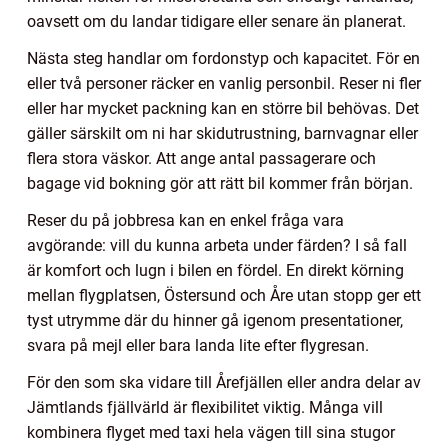
oavsett om du landar tidigare eller senare än planerat.
Nästa steg handlar om fordonstyp och kapacitet. För en
eller två personer räcker en vanlig personbil. Reser ni fler
eller har mycket packning kan en större bil behövas. Det
gäller särskilt om ni har skidutrustning, barnvagnar eller
flera stora väskor. Att ange antal passagerare och
bagage vid bokning gör att rätt bil kommer från början.
Reser du på jobbresa kan en enkel fråga vara
avgörande: vill du kunna arbeta under färden? I så fall
är komfort och lugn i bilen en fördel. En direkt körning
mellan flygplatsen, Östersund och Åre utan stopp ger ett
tyst utrymme där du hinner gå igenom presentationer,
svara på mejl eller bara landa lite efter flygresan.
För den som ska vidare till Årefjällen eller andra delar av
Jämtlands fjällvärld är flexibilitet viktig. Många vill
kombinera flyget med taxi hela vägen till sina stugor