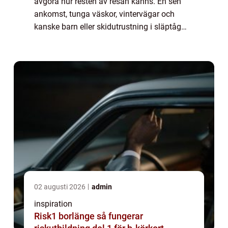
avgöra hur resten av resan känns. En sen
ankomst, tunga väskor, vintervägar och
kanske barn eller skidutrustning i släptåg
gör många trötta redan innan de nått
hotellet. Då blir flygtaxi östersund ett
enkelt...
02 augusti 2026
admin
inspiration
Risk1 borlänge så fungerar