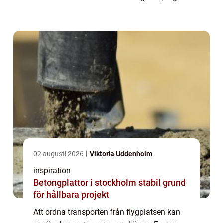
gör många trötta redan innan de nått
hotellet. Då blir flygtaxi östersund ett
enkelt...
02 augusti 2026
Viktoria Uddenholm
inspiration
Betongplattor i stockholm stabil grund
för hållbara projekt
Att ordna transporten från flygplatsen kan