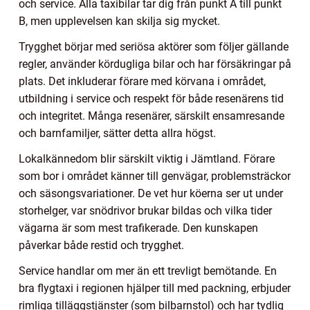
och service. Alla taxibilar tar dig från punkt A till punkt
B, men upplevelsen kan skilja sig mycket.
Trygghet börjar med seriösa aktörer som följer gällande
regler, använder kördugliga bilar och har försäkringar på
plats. Det inkluderar förare med körvana i området,
utbildning i service och respekt för både resenärens tid
och integritet. Många resenärer, särskilt ensamresande
och barnfamiljer, sätter detta allra högst.
Lokalkännedom blir särskilt viktig i Jämtland. Förare
som bor i området känner till genvägar, problemsträckor
och säsongsvariationer. De vet hur köerna ser ut under
storhelger, var snödrivor brukar bildas och vilka tider
vägarna är som mest trafikerade. Den kunskapen
påverkar både restid och trygghet.
Service handlar om mer än ett trevligt bemötande. En
bra flygtaxi i regionen hjälper till med packning, erbjuder
rimliga tilläggstjänster (som bilbarnstol) och har tydlig