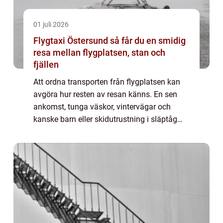
01 juli 2026
Flygtaxi Östersund så får du en smidig
resa mellan flygplatsen, stan och
fjällen
Att ordna transporten från flygplatsen kan
avgöra hur resten av resan känns. En sen
ankomst, tunga väskor, vintervägar och
kanske barn eller skidutrustning i släptåg
gör många trötta redan innan de nått
hotellet. Då blir flygtaxi östersund ett
enkelt...