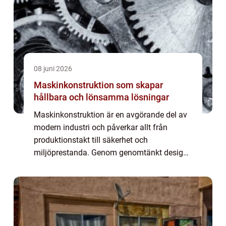
08 juni 2026
Maskinkonstruktion som skapar
hållbara och lönsamma lösningar
Maskinkonstruktion är en avgörande del av
modern industri och påverkar allt från
produktionstakt till säkerhet och
miljöprestanda. Genom genomtänkt design
kan företag minska kostnader, öka
driftsäkerheten och skapa maskiner som är
enkla att tillverka...