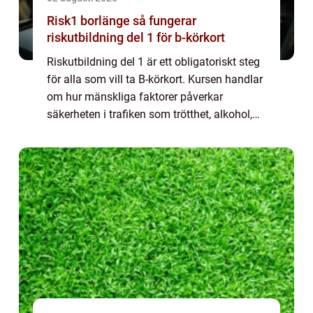
Risk1 borlänge så fungerar
riskutbildning del 1 för b-körkort
Riskutbildning del 1 är ett obligatoriskt steg
för alla som vill ta B-körkort. Kursen handlar
om hur mänskliga faktorer påverkar
säkerheten i trafiken som trötthet, alkohol,
droger, stress och grupptryck. För många blir
Risk1 Borlänge en ögonöppnare ...