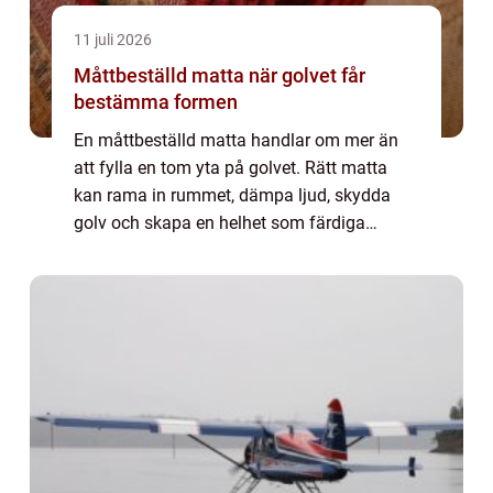
11 juli 2026
Måttbeställd matta när golvet får
bestämma formen
En måttbeställd matta handlar om mer än
att fylla en tom yta på golvet. Rätt matta
kan rama in rummet, dämpa ljud, skydda
golv och skapa en helhet som färdiga
standardmått sällan klarar. Genom att
anpassa storlek, form, kantning och material
går det ...