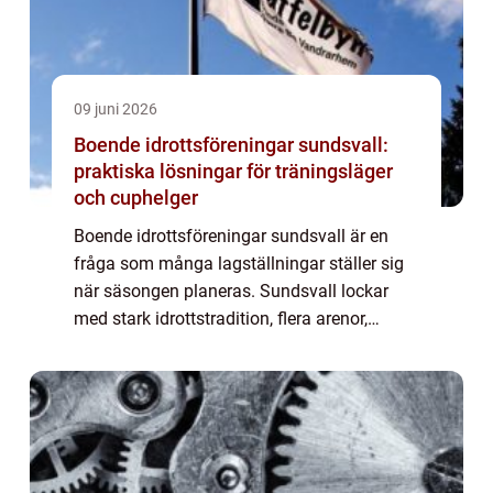
09 juni 2026
Boende idrottsföreningar sundsvall:
praktiska lösningar för träningsläger
och cuphelger
Boende idrottsföreningar sundsvall är en
fråga som många lagställningar ställer sig
när säsongen planeras. Sundsvall lockar
med stark idrottstradition, flera arenor,
naturområden och en stadskärna som
passar både ungdomslag och seniortrupper.
För att...