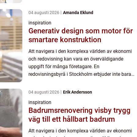
rådgivning och stöd för att företa...
04 augusti 2026
Amanda Eklund
inspiration
Generativ design som motor för
smartare konstruktion
Att navigera i den komplexa världen av ekonomi
och redovisning kan vara en överväldigande
uppgift för många företagare. En
redovisningsbyrå i Stockholm erbjuder inte bara
professionella tjänster utan också värdefull
rådgivning och stöd för att företa...
04 augusti 2026
Erik Andersson
inspiration
Badrumsrenovering visby trygg
väg till ett hållbart badrum
Att navigera i den komplexa världen av ekonomi