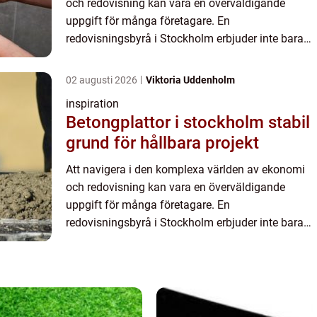
och redovisning kan vara en överväldigande
uppgift för många företagare. En
redovisningsbyrå i Stockholm erbjuder inte bara
professionella tjänster utan också värdefull
rådgivning och stöd för att företa...
02 augusti 2026
Viktoria Uddenholm
inspiration
Betongplattor i stockholm stabil
grund för hållbara projekt
Att navigera i den komplexa världen av ekonomi
och redovisning kan vara en överväldigande
uppgift för många företagare. En
redovisningsbyrå i Stockholm erbjuder inte bara
professionella tjänster utan också värdefull
rådgivning och stöd för att företa...