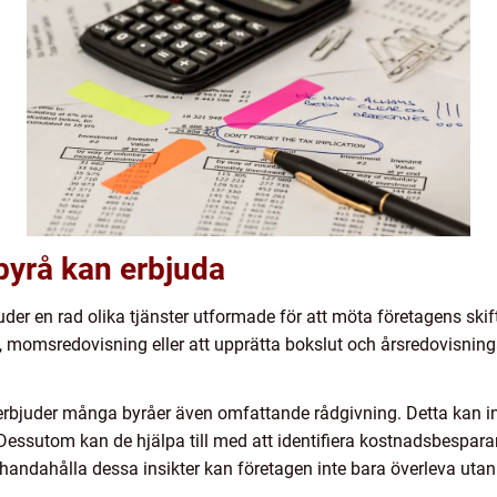
byrå kan erbjuda
der en rad olika tjänster utformade för att möta företagens ski
 momsredovisning eller att upprätta bokslut och årsredovisning
rbjuder många byråer även omfattande rådgivning. Detta kan ink
 Dessutom kan de hjälpa till med att identifiera kostnadsbespar
handahålla dessa insikter kan företagen inte bara överleva utan