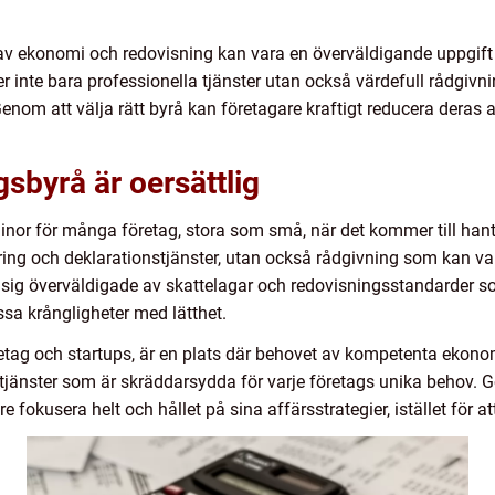
 av ekonomi och redovisning kan vara en överväldigande uppgift
r inte bara professionella tjänster utan också värdefull rådgivn
nom att välja rätt byrå kan företagare kraftigt reducera deras
sbyrå är oersättlig
inor för många företag, stora som små, när det kommer till han
öring och deklarationstjänster, utan också rådgivning som kan va
sig överväldigade av skattelagar och redovisningsstandarder 
ssa krångligheter med lätthet.
g och startups, är en plats där behovet av kompetenta ekonomis
tjänster som är skräddarsydda för varje företags unika behov.
e fokusera helt och hållet på sina affärsstrategier, istället för