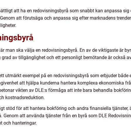
ersättligt att ha en redovisningsbyrå som snabbt kan anpassa sig 
 Genom att förutsäga och anpassa sig efter marknadens trender k
igheter.
sningsbyrå
 när man ska välja en redovisningsbyrå. En av de viktigaste är 
ög grad av tillgänglighet och ett personligt bemötande är också 
 ett utmärkt exempel på en redovisningsbyrå som erbjuder både 
ängivenhet att hjälpa kunderna hantera komplexa ekonomiska fr
tonar vikten av DLE:s förmåga att inte bara behandla bokföri
 och kostnadsreduktion.
gt stöd för att hantera bokföring och andra finansiella tjänster, ä
. Genom att använda tjänster från en byrå som DLE Redovisning
t och hanteringar.