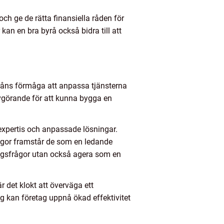
och ge de rätta finansiella råden för
an en bra byrå också bidra till att
byråns förmåga att anpassa tjänsterna
avgörande för att kunna bygga en
expertis och anpassade lösningar.
ågor framstår de som en ledande
ngsfrågor utan också agera som en
r det klokt att överväga ett
 kan företag uppnå ökad effektivitet