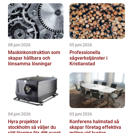
träningsläger och
cuphelger
08 juni 2026
05 juni 2026
Maskinkonstruktion som
Professionella
skapar hållbara och
sågverkstjänster i
lönsamma lösningar
Kristianstad
04 juni 2026
03 juni 2026
Hyra projektor i
Konferens halmstad så
stockholm så väljer du
skapar företag effektiva
rätt lösning för ditt event
möten vid kusten