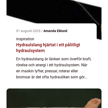
01 augusti 2026
Amanda Eklund
inspiration
Hydraulslang hjärtat i ett pålitligt
hydraulsystem
En hydraulslang är länken som överför kraft,
rörelse och energi i ett hydraulsystem. När
en maskin lyfter, pressar, roterar eller
bromsar är det ofta hydrauliken som gör
jobbet och slangen som ser till att oljan når
fram. För industrin, entreprenadma...