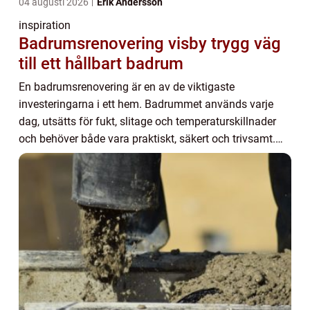
04 augusti 2026
Erik Andersson
inspiration
Badrumsrenovering visby trygg väg
till ett hållbart badrum
En badrumsrenovering är en av de viktigaste
investeringarna i ett hem. Badrummet används varje
dag, utsätts för fukt, slitage och temperaturskillnader
och behöver både vara praktiskt, säkert och trivsamt.
För den som bor i Visby eller på övriga Gotla...