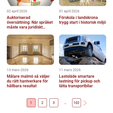
02 april 2026
01 april 2026
Auktoriserad
Förskola i landskrona
översättning: När språket
trygg start i historisk miljö
måste vara juridiskt
säkert
13 mars 2026
11 mars 2026
Målare malmö så väljer
Lastsläde smartare
du rätt hantverkare för
lastning för pickup och
hållbara resultat
lätta transportbilar
1
2
3
…
102