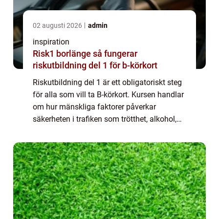
02 augusti 2026
admin
inspiration
Risk1 borlänge så fungerar
riskutbildning del 1 för b-körkort
Riskutbildning del 1 är ett obligatoriskt steg
för alla som vill ta B-körkort. Kursen handlar
om hur mänskliga faktorer påverkar
säkerheten i trafiken som trötthet, alkohol,
droger, stress och grupptryck. För många blir
Risk1 Borlänge en ögonöppnare ...