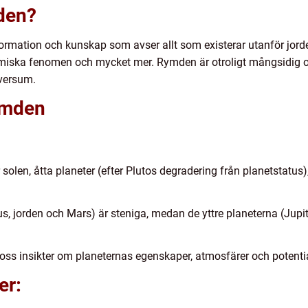
den?
rmation och kunskap som avser allt som existerar utanför jorde
kosmiska fenomen och mycket mer. Rymden är otroligt mångsidig 
iversum.
ymden
r solen, åtta planeter (efter Plutos degradering från planetstatus
us, jorden och Mars) är steniga, medan de yttre planeterna (Jup
ss insikter om planeternas egenskaper, atmosfärer och potential
er: