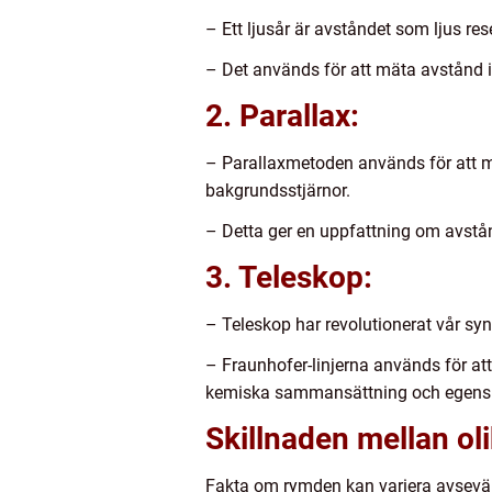
– Ett ljusår är avståndet som ljus rese
– Det används för att mäta avstånd 
2. Parallax:
– Parallaxmetoden används för att mät
bakgrundsstjärnor.
– Detta ger en uppfattning om avstå
3. Teleskop:
– Teleskop har revolutionerat vår sy
– Fraunhofer-linjerna används för at
kemiska sammansättning och egens
Skillnaden mellan o
Fakta om rymden kan variera avsevär