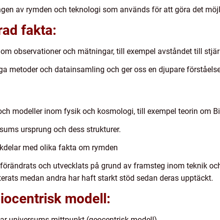
gen av rymden och teknologi som används för att göra det möjl
ad fakta:
m observationer och mätningar, till exempel avståndet till stjär
ga metoder och datainsamling och ger oss en djupare förståelse
 och modeller inom fysik och kosmologi, till exempel teorin om B
rsums ursprung och dess strukturer.
ckdelar med olika fakta om rymden
örändrats och utvecklats på grund av framsteg inom teknik och
terats medan andra har haft starkt stöd sedan deras upptäckt.
liocentrisk modell:
var universums mittpunkt (geocentrisk modell).