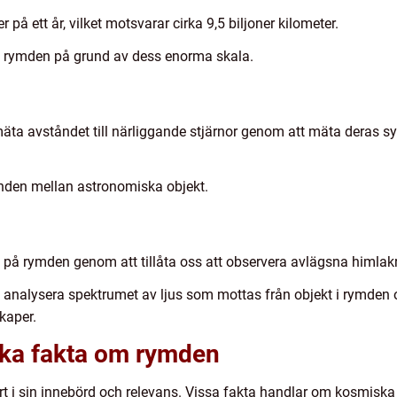
r på ett år, vilket motsvarar cirka 9,5 biljoner kilometer.
i rymden på grund av dess enorma skala.
a avståndet till närliggande stjärnor genom att mäta deras synli
nden mellan astronomiska objekt.
n på rymden genom att tillåta oss att observera avlägsna himlak
t analysera spektrumet av ljus som mottas från objekt i rymden o
kaper.
lika fakta om rymden
t i sin innebörd och relevans. Vissa fakta handlar om kosmisk