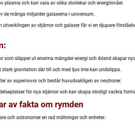
av plasma och kan vara av olika storlekar och energinivåer.
 av de många miljarder galaxerna i universum.
utvecklingen av stjärnor och galaxer får vi en djupare förståels
n:
r som släpper ut enorma mängder energi och ibland skapar nya s
tark gravitation där till och med ljus inte kan undslippa.
ester av supernovor och består huvudsakligen av neutroner.
elseplatser för nya stjärnor och kan skapa otroligt vackra form
gar av fakta om rymden
kare och astronomer en rad mätningar och enheter: