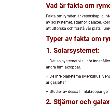
Vad är fakta om rym
Fakta om rymden är vetenskaplig info
av solsystemet, stjärnor, galaxer, 
att utforska och förstå vår plats i un
Typer av fakta om r
1. Solarsystemet:
– Det solsystemet vi tillhör innehålle
andra himlakroppar.
– De inre planeterna (Merkurius, Ven
är gasjättar.
– Studier av dessa himlakroppar ger o
2. Stjärnor och galax