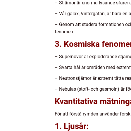
– Stjärnor är enorma lysande sfärer 
– Vår galax, Vintergatan, är bara en
– Genom att studera formationen och 
fenomen.
3. Kosmiska fenome
– Supernovor är exploderande stjärno
– Svarta hål är områden med extremt s
– Neutronstjärnor är extremt tätta r
– Nebulas (stoft- och gasmoln) är föd
Kvantitativa mätnin
För att förstå rymden använder fors
1. Ljusår: