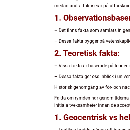
medan andra fokuserar på utforsknin
1. Observationsbaser
– Det finns fakta som samlats in geno
– Dessa fakta bygger på vetenskapli
2. Teoretisk fakta:
– Vissa fakta är baserade på teorier
– Dessa fakta ger oss inblick i unive
Historisk genomgång av för- och na
Fakta om rymden har genom tiderna f
initiala tveksamheter innan de accep
1. Geocentrisk vs he
– I antiken trodde många att jorden 