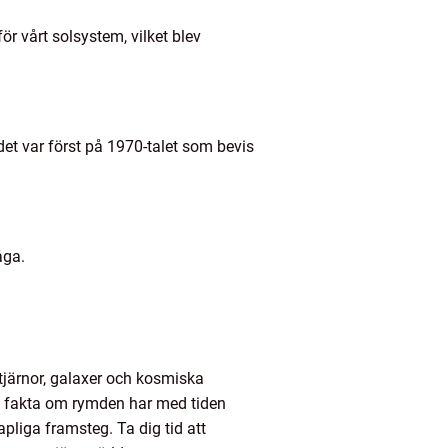
r vårt solsystem, vilket blev
 det var först på 1970-talet som bevis
åga.
tjärnor, galaxer och kosmiska
om fakta om rymden har med tiden
pliga framsteg. Ta dig tid att