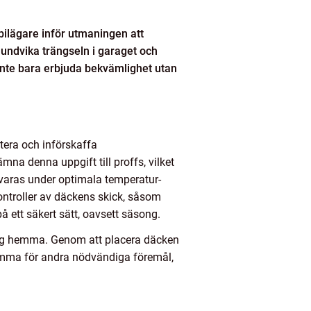
bilägare inför utmaningen att
l undvika trängseln i garaget och
 inte bara erbjuda bekvämlighet utan
tera och införskaffa
a denna uppgift till proffs, vilket
örvaras under optimala temperatur-
kontroller av däckens skick, såsom
å ett säkert sätt, oavsett säsong.
ring hemma. Genom att placera däcken
hemma för andra nödvändiga föremål,