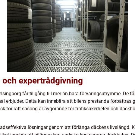
e och expertrådgivning
Helsingborg får tillgång till mer än bara förvaringsutrymme. De få
l erbjuder. Detta kan innebära att bilens prestanda förbättras
ck för rätt säsong är avgörande för trafiksäkerheten och däckhotell
dseffektiva lösningar genom att förlänga däckens livslängd. Kor
gt, vilket innebär att bilägare kan undvika kostsamma däckbyten. 