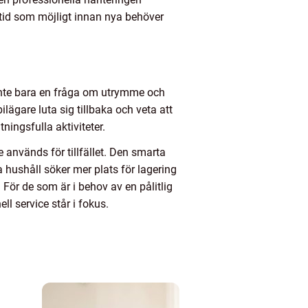
 tid som möjligt innan nya behöver
 inte bara en fråga om utrymme och
lägare luta sig tillbaka och veta att
ningsfulla aktiviteter.
 används för tillfället. Den smarta
 hushåll söker mer plats för lagering
 För de som är i behov av en pålitlig
l service står i fokus.