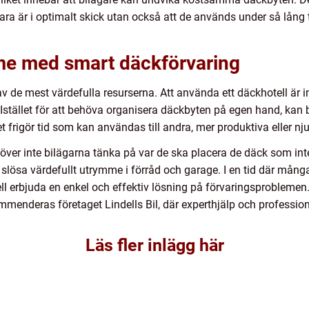
bara är i optimalt skick utan också att de används under så lång
me med smart däckförvaring
av de mest värdefulla resurserna. Att använda ett däckhotell är
Istället för att behöva organisera däckbyten på egen hand, kan bi
frigör tid som kan användas till andra, mer produktiva eller njut
ver inte bilägarna tänka på var de ska placera de däck som inte
 slösa värdefullt utrymme i förråd och garage. I en tid där många
ll erbjuda en enkel och effektiv lösning på förvaringsproblemen.
menderas företaget Lindells Bil, där experthjälp och professionel
Läs fler inlägg här