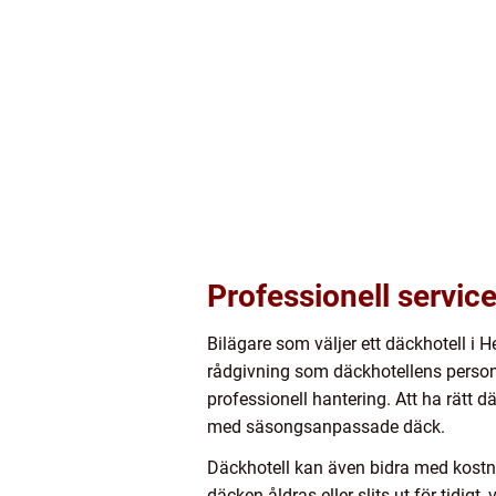
Professionell servic
Bilägare som väljer ett däckhotell i 
rådgivning som däckhotellens persona
professionell hantering. Att ha rätt dä
med säsongsanpassade däck.
Däckhotell kan även bidra med kostna
däcken åldras eller slits ut för tidi