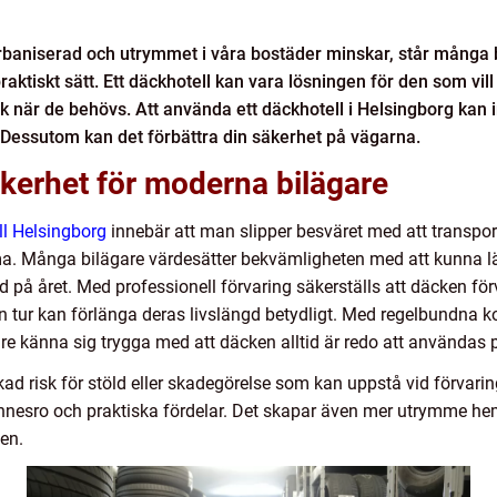
r urbaniserad och utrymmet i våra bostäder minskar, står många 
raktiskt sätt. Ett däckhotell kan vara lösningen för den som vil
ick när de behövs. Att använda ett däckhotell i Helsingborg kan
 Dessutom kan det förbättra din säkerhet på vägarna.
kerhet för moderna bilägare
ll Helsingborg
innebär att man slipper besväret med att transpor
 Många bilägare värdesätter bekvämligheten med att kunna lämn
tid på året. Med professionell förvaring säkerställs att däcken f
sin tur kan förlänga deras livslängd betydligt. Med regelbundna 
re känna sig trygga med att däcken alltid är redo att användas p
kad risk för stöld eller skadegörelse som kan uppstå vid förva
 sinnesro och praktiska fördelar. Det skapar även mer utrymme 
ten.