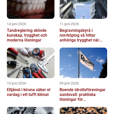
14 juni 2026
11 juni 2026
Tandreglering skövde
Begravningsbyrå i
kunskap, trygghet och
norrköping så hittar
moderna lösningar
anhöriga trygghet när
någon gått bort
10 juni 2026
09 juni 2026
Eltjänst i kiruna säker el
Boende idrottsföreningar
vardag i ett tufft klimat
sundsvall: praktiska
lösningar för
träningsläger och
cuphelger