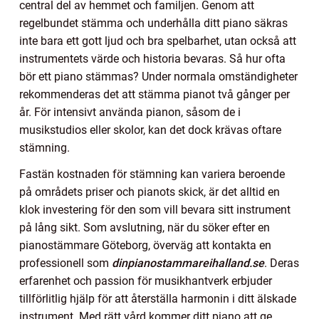
central del av hemmet och familjen. Genom att
regelbundet stämma och underhålla ditt piano säkras
inte bara ett gott ljud och bra spelbarhet, utan också att
instrumentets värde och historia bevaras. Så hur ofta
bör ett piano stämmas? Under normala omständigheter
rekommenderas det att stämma pianot två gånger per
år. För intensivt använda pianon, såsom de i
musikstudios eller skolor, kan det dock krävas oftare
stämning.
Fastän kostnaden för stämning kan variera beroende
på områdets priser och pianots skick, är det alltid en
klok investering för den som vill bevara sitt instrument
på lång sikt. Som avslutning, när du söker efter en
pianostämmare Göteborg, överväg att kontakta en
professionell som
dinpianostammareihalland.se
. Deras
erfarenhet och passion för musikhantverk erbjuder
tillförlitlig hjälp för att återställa harmonin i ditt älskade
instrument. Med rätt vård kommer ditt piano att ge