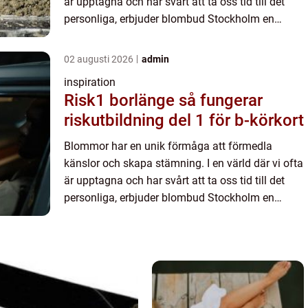
är upptagna och har svårt att ta oss tid till det
personliga, erbjuder blombud Stockholm en
möjlighet att ...
02 augusti 2026
admin
inspiration
Risk1 borlänge så fungerar
riskutbildning del 1 för b-körkort
Blommor har en unik förmåga att förmedla
känslor och skapa stämning. I en värld där vi ofta
är upptagna och har svårt att ta oss tid till det
personliga, erbjuder blombud Stockholm en
möjlighet att ...