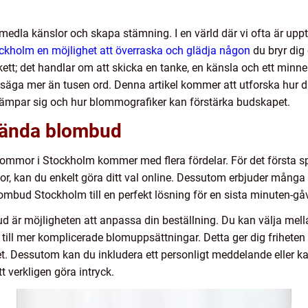
dla känslor och skapa stämning. I en värld där vi ofta är upptag
ckholm en möjlighet att överraska och glädja någon
du bryr dig
ett; det handlar om att skicka en tanke, en känsla och ett minne.
r säga mer än tusen ord. Denna artikel kommer att utforska hu
m lämpar sig och hur blommografiker kan förstärka budskapet.
vända blombud
blommor i Stockholm kommer med flera fördelar. För det första spa
mor, kan du enkelt göra ditt val online. Dessutom erbjuder mån
blombud Stockholm till en perfekt lösning för en sista minuten-gåv
bud är möjligheten att anpassa din beställning. Du kan välja mel
 till mer komplicerade blomuppsättningar. Detta ger dig friheten
et. Dessutom kan du inkludera ett personligt meddelande eller kan
t verkligen göra intryck.