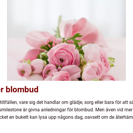
för blombud
illfällen, vare sig det handlar om glädje, sorg eller bara för att 
vsmilestone är givna anledningar för blombud. Men även vid me
ket en bukett kan lysa upp någons dag, oavsett om de återhämtar