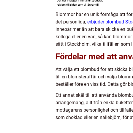
Blommor har en unik förmåga att förme
det personliga,
erbjuder blombud Sto
innebär mer än att bara skicka en buk
kollega eller en vän, så kan blommo
sätt i Stockholm, vilka tillfällen so
Fördelar med att an
Att välja ett blombud för att skicka 
till en blomsteraffär och välja blom
beställer före en viss tid. Detta gör 
Ett annat skäl till att använda blom
arrangemang, allt från enkla buketter
mottagarens personlighet och tillfäll
som choklad eller en nallebjörn, för at