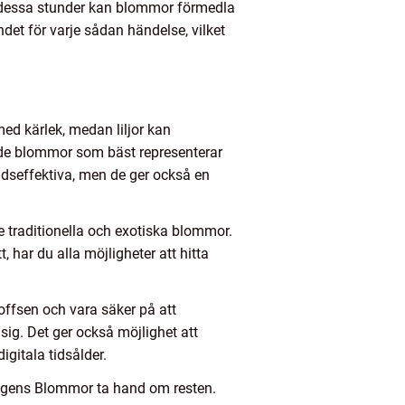
r dessa stunder kan blommor förmedla
et för varje sådan händelse, vilket
ed kärlek, medan liljor kan
t de blommor som bäst representerar
dseffektiva, men de ger också en
traditionella och exotiska blommor.
 har du alla möjligheter att hitta
offsen och vara säker på att
sig. Det ger också möjlighet att
igitala tidsålder.
dhagens Blommor ta hand om resten.