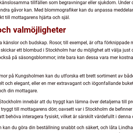
er känslosamma tillfällen som begravningar eller sjukdom. Unde
å andra gåvor kan. Med blommografiker kan du anpassa meddeland
kt till mottagarens hjärta och själ.
ch valmöjligheter
 känslor och budskap. Rosor, till exempel, är ofta förknippade m
skickar ett blombud i Stockholm har du möjlighet att välja jus
 också på säsongsblommor; inte bara kan dessa vara mer kostna
 på Kungsholmen kan du utforska ett brett sortiment av både 
t och elegant, eller en mer extravagant och iögonfallande bukett,
och din mottagare.
ockholm innebär att du tryggt kan lämna över detaljerna till pr
ryggt till mottagarens dörr, oavsett var i Stockholm de befinner 
 behöva interagera fysiskt, vilket är särskilt värdefullt i denna d
m kan du göra din beställning snabbt och säkert, och låta Lin