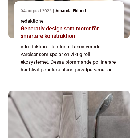
04 augusti 2026
Amanda Eklund
redaktionel
Generativ design som motor för
smartare konstruktion
introduktion: Humlor är fascinerande
varelser som spelar en viktig roll i
ekosystemet. Dessa blommande pollinerare
har blivit populära bland privatpersoner och
har nu fått ett stort intresse. Denna artikel
ger en grundlig översikt över fakta om
humlo...