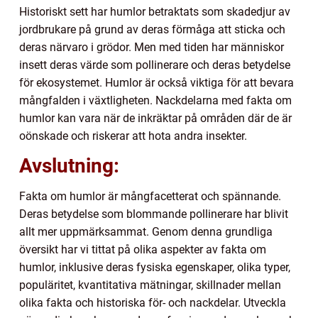
Historiskt sett har humlor betraktats som skadedjur av
jordbrukare på grund av deras förmåga att sticka och
deras närvaro i grödor. Men med tiden har människor
insett deras värde som pollinerare och deras betydelse
för ekosystemet. Humlor är också viktiga för att bevara
mångfalden i växtligheten. Nackdelarna med fakta om
humlor kan vara när de inkräktar på områden där de är
oönskade och riskerar att hota andra insekter.
Avslutning:
Fakta om humlor är mångfacetterat och spännande.
Deras betydelse som blommande pollinerare har blivit
allt mer uppmärksammat. Genom denna grundliga
översikt har vi tittat på olika aspekter av fakta om
humlor, inklusive deras fysiska egenskaper, olika typer,
populäritet, kvantitativa mätningar, skillnader mellan
olika fakta och historiska för- och nackdelar. Utveckla