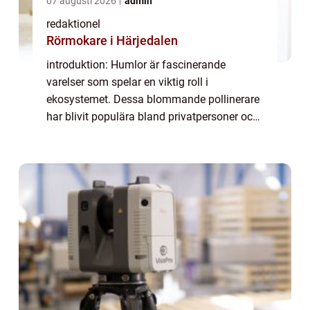
07 augusti 2026
admin
redaktionel
Rörmokare i Härjedalen
introduktion: Humlor är fascinerande
varelser som spelar en viktig roll i
ekosystemet. Dessa blommande pollinerare
har blivit populära bland privatpersoner och
har nu fått ett stort intresse. Denna artikel
ger en grundlig översikt över fakta om
humlo...