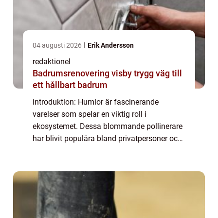
04 augusti 2026
Erik Andersson
redaktionel
Badrumsrenovering visby trygg väg till
ett hållbart badrum
introduktion: Humlor är fascinerande
varelser som spelar en viktig roll i
ekosystemet. Dessa blommande pollinerare
har blivit populära bland privatpersoner och
har nu fått ett stort intresse. Denna artikel
ger en grundlig översikt över fakta om
humlo...