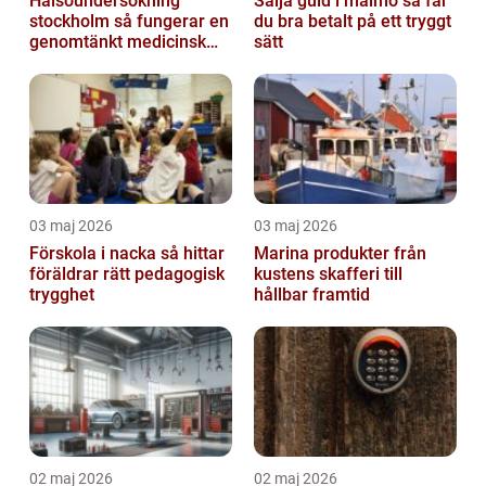
Hälsoundersökning
Sälja guld i malmö så får
stockholm så fungerar en
du bra betalt på ett tryggt
genomtänkt medicinsk
sätt
kontroll
03 maj 2026
03 maj 2026
Förskola i nacka så hittar
Marina produkter från
föräldrar rätt pedagogisk
kustens skafferi till
trygghet
hållbar framtid
02 maj 2026
02 maj 2026