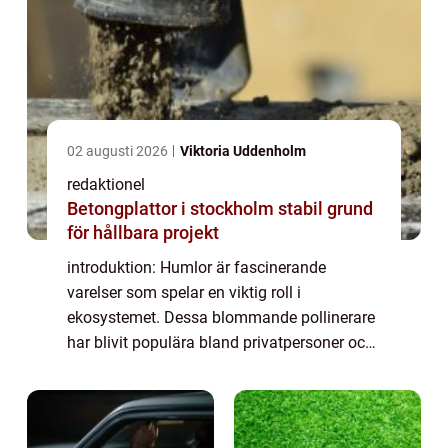
02 augusti 2026
Viktoria Uddenholm
redaktionel
Betongplattor i stockholm stabil grund
för hållbara projekt
introduktion: Humlor är fascinerande
varelser som spelar en viktig roll i
ekosystemet. Dessa blommande pollinerare
har blivit populära bland privatpersoner och
har nu fått ett stort intresse. Denna artikel
ger en grundlig översikt över fakta om
humlo...