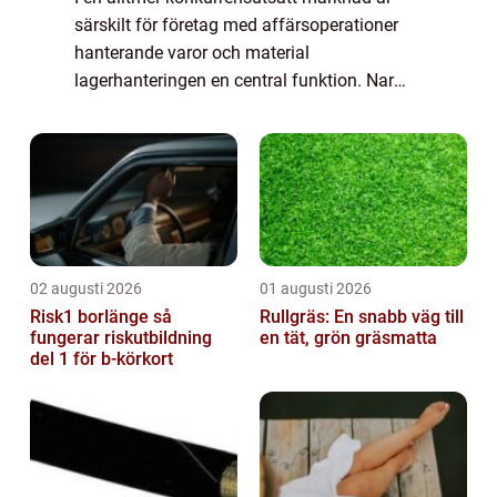
särskilt för företag med affärsoperationer
hanterande varor och material
lagerhanteringen en central funktion. Nar
man arbetar i ett lager är effektivitet och
säkerhet nyckel...
02 augusti 2026
01 augusti 2026
Risk1 borlänge så
Rullgräs: En snabb väg till
fungerar riskutbildning
en tät, grön gräsmatta
del 1 för b-körkort