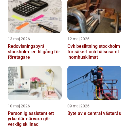
13 maj 2026
12 maj 2026
Redovisningsbyrå
Ovk besiktning stockholm
stockholm: en tillgång för
för säkert och hälsosamt
företagare
inomhusklimat
10 maj 2026
09 maj 2026
Personlig assistent ett
Byte av elcentral västerås
yrke där närvaro gör
verklig skillnad