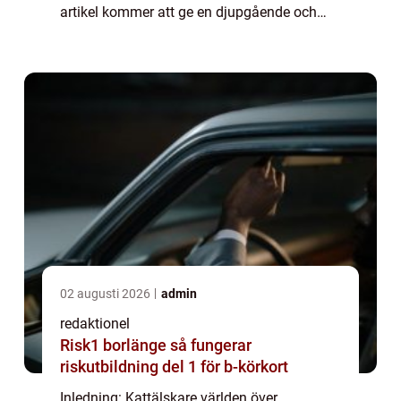
artikel kommer att ge en djupgående och
högkvalitativ översikt över världens sötaste
kattar, med utförlig information om olika
kattarte...
02 augusti 2026
admin
redaktionel
Risk1 borlänge så fungerar
riskutbildning del 1 för b-körkort
Inledning: Kattälskare världen över