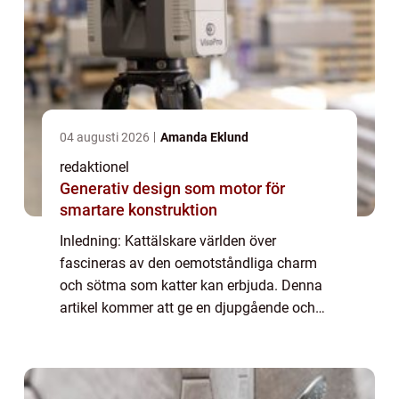
04 augusti 2026
Amanda Eklund
redaktionel
Generativ design som motor för
smartare konstruktion
Inledning: Kattälskare världen över
fascineras av den oemotståndliga charm
och sötma som katter kan erbjuda. Denna
artikel kommer att ge en djupgående och
högkvalitativ översikt över världens sötaste
kattar, med utförlig information om olika
kattarte...