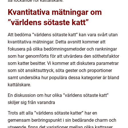
så lockande för kattälskare.
Kvantitativa mätningar om
”världens sötaste katt”
Att bedöma ”världens sötaste katt” kan vara svårt utan
kvantitativa mätningar. Detta avsnitt kommer att
fokusera på olika bedömningsmetoder och rankningar
som har genomförts för att utvärdera den söthetsfaktor
som katter besitter. Vi kommer att diskutera parametrar
som söt ansiktsuttryck, söta gester och proportioner
samt undersöka hur populära dessa kategorier är bland
kattälskare.
En diskussion om hur olika ”världens sötaste katt”
skiljer sig från varandra
Trots att alla ”världens sötaste katter” har en
gemensam beröringspunkt i sin bedårande charm och
utseende, finns det variationer mellan olika kattraser