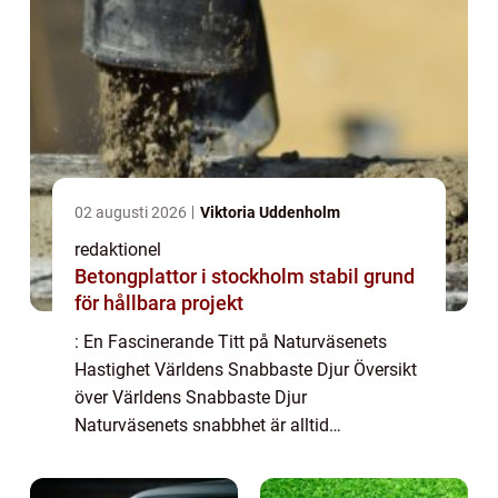
02 augusti 2026
Viktoria Uddenholm
redaktionel
Betongplattor i stockholm stabil grund
för hållbara projekt
: En Fascinerande Titt på Naturväsenets
Hastighet Världens Snabbaste Djur Översikt
över Världens Snabbaste Djur
Naturväsenets snabbhet är alltid
imponerande, och vi människor fascineras
ofta av deras otroliga hastighet. Världens