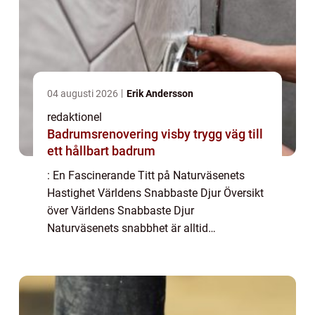
04 augusti 2026
Erik Andersson
redaktionel
Badrumsrenovering visby trygg väg till
ett hållbart badrum
: En Fascinerande Titt på Naturväsenets
Hastighet Världens Snabbaste Djur Översikt
över Världens Snabbaste Djur
Naturväsenets snabbhet är alltid
imponerande, och vi människor fascineras
ofta av deras otroliga hastighet. Världens
snabbaste djur tar os...