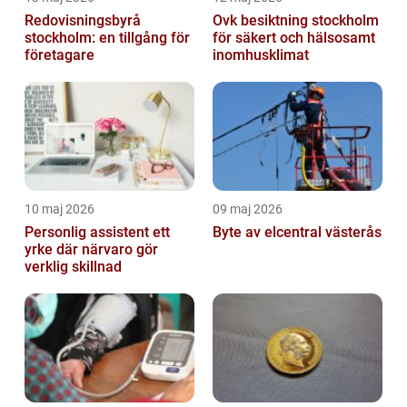
Redovisningsbyrå
Ovk besiktning stockholm
stockholm: en tillgång för
för säkert och hälsosamt
företagare
inomhusklimat
10 maj 2026
09 maj 2026
Personlig assistent ett
Byte av elcentral västerås
yrke där närvaro gör
verklig skillnad