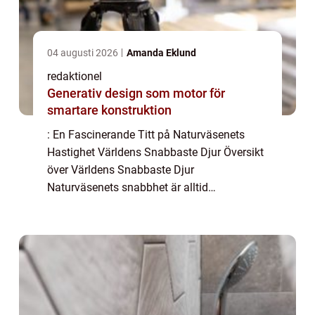
04 augusti 2026
Amanda Eklund
redaktionel
Generativ design som motor för
smartare konstruktion
: En Fascinerande Titt på Naturväsenets
Hastighet Världens Snabbaste Djur Översikt
över Världens Snabbaste Djur
Naturväsenets snabbhet är alltid
imponerande, och vi människor fascineras
ofta av deras otroliga hastighet. Världens
snabbaste djur tar os...