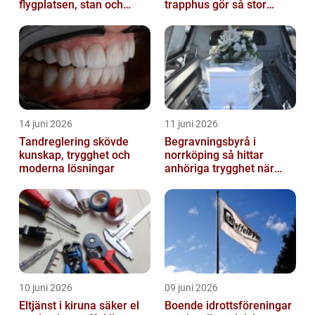
flygplatsen, stan och
trapphus gör så stor
fjällen
skillnad
14 juni 2026
11 juni 2026
Tandreglering skövde
Begravningsbyrå i
kunskap, trygghet och
norrköping så hittar
moderna lösningar
anhöriga trygghet när
någon gått bort
10 juni 2026
09 juni 2026
Eltjänst i kiruna säker el
Boende idrottsföreningar