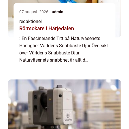
07 augusti 2026
admin
redaktionel
Rörmokare i Härjedalen
: En Fascinerande Titt på Naturväsenets
Hastighet Världens Snabbaste Djur Översikt
över Världens Snabbaste Djur
Naturväsenets snabbhet är alltid
imponerande, och vi människor fascineras
ofta av deras otroliga hastighet. Världens
snabbaste djur tar os...