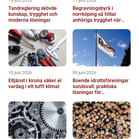
14 juni 2026
11 juni 2026
Tandreglering skövde
Begravningsbyrå i
kunskap, trygghet och
norrköping så hittar
moderna lösningar
anhöriga trygghet när
någon gått bort
10 juni 2026
09 juni 2026
Eltjänst i kiruna säker el
Boende idrottsföreningar
vardag i ett tufft klimat
sundsvall: praktiska
lösningar för
träningsläger och
cuphelger