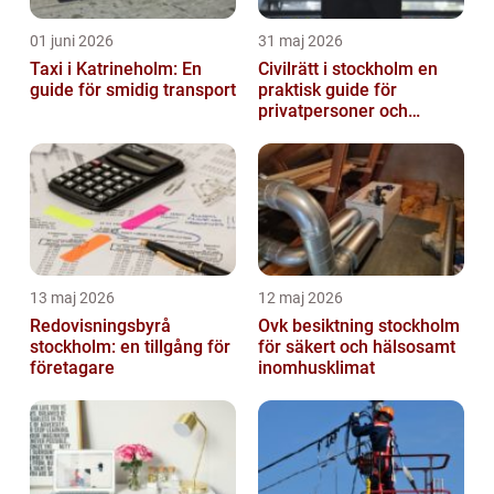
01 juni 2026
31 maj 2026
Taxi i Katrineholm: En
Civilrätt i stockholm en
guide för smidig transport
praktisk guide för
privatpersoner och
företag
13 maj 2026
12 maj 2026
Redovisningsbyrå
Ovk besiktning stockholm
stockholm: en tillgång för
för säkert och hälsosamt
företagare
inomhusklimat