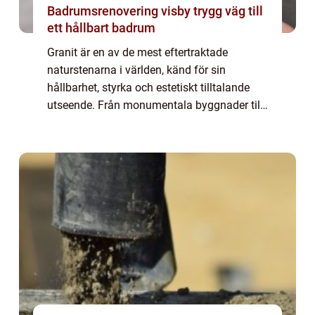
Badrumsrenovering visby trygg väg till
ett hållbart badrum
Granit är en av de mest eftertraktade
naturstenarna i världen, känd för sin
hållbarhet, styrka och estetiskt tilltalande
utseende. Från monumentala byggnader till
stilrena bänkskivor i kök, granitens må...