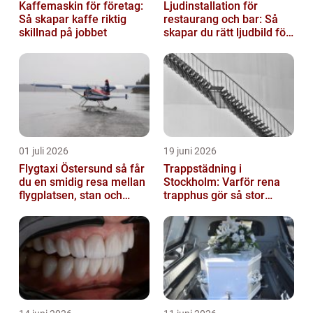
Kaffemaskin för företag:
Ljudinstallation för
Så skapar kaffe riktig
restaurang och bar: Så
skillnad på jobbet
skapar du rätt ljudbild för
gästerna
01 juli 2026
19 juni 2026
Flygtaxi Östersund så får
Trappstädning i
du en smidig resa mellan
Stockholm: Varför rena
flygplatsen, stan och
trapphus gör så stor
fjällen
skillnad