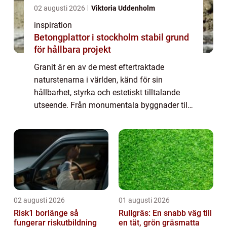
02 augusti 2026
Viktoria Uddenholm
inspiration
Betongplattor i stockholm stabil grund
för hållbara projekt
Granit är en av de mest eftertraktade
naturstenarna i världen, känd för sin
hållbarhet, styrka och estetiskt tilltalande
utseende. Från monumentala byggnader till
stilrena bänkskivor i kök, granitens må...
02 augusti 2026
01 augusti 2026
Risk1 borlänge så
Rullgräs: En snabb väg till
fungerar riskutbildning
en tät, grön gräsmatta