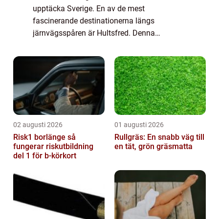
upptäcka Sverige. En av de mest
fascinerande destinationerna längs
järnvägsspåren är Hultsfred. Denna
småstad i Småland har länge varit en be...
02 augusti 2026
01 augusti 2026
Risk1 borlänge så
Rullgräs: En snabb väg till
fungerar riskutbildning
en tät, grön gräsmatta
del 1 för b-körkort