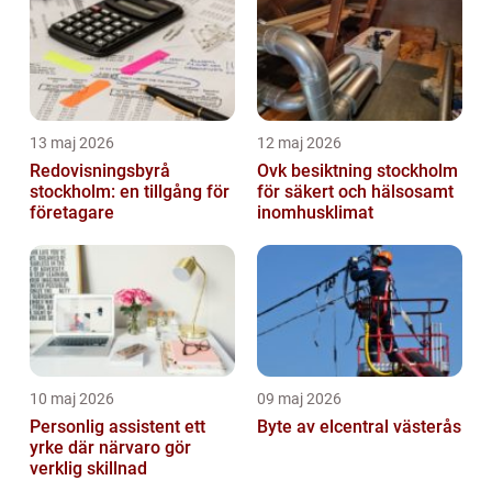
13 maj 2026
12 maj 2026
Redovisningsbyrå
Ovk besiktning stockholm
stockholm: en tillgång för
för säkert och hälsosamt
företagare
inomhusklimat
10 maj 2026
09 maj 2026
Personlig assistent ett
Byte av elcentral västerås
yrke där närvaro gör
verklig skillnad