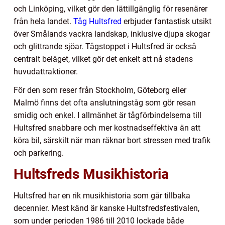
och Linköping, vilket gör den lättillgänglig för resenärer
från hela landet.
Tåg Hultsfred
erbjuder fantastisk utsikt
över Smålands vackra landskap, inklusive djupa skogar
och glittrande sjöar. Tågstoppet i Hultsfred är också
centralt beläget, vilket gör det enkelt att nå stadens
huvudattraktioner.
För den som reser från Stockholm, Göteborg eller
Malmö finns det ofta anslutningståg som gör resan
smidig och enkel. I allmänhet är tågförbindelserna till
Hultsfred snabbare och mer kostnadseffektiva än att
köra bil, särskilt när man räknar bort stressen med trafik
och parkering.
Hultsfreds Musikhistoria
Hultsfred har en rik musikhistoria som går tillbaka
decennier. Mest känd är kanske Hultsfredsfestivalen,
som under perioden 1986 till 2010 lockade både