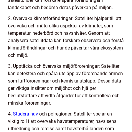
satellitbilder kan forskare spåra förändringar i
landskapet och bedöma deras påverkan på miljön.
2. Övervaka klimatförändringar: Satelliter hjälper till att
övervaka och mäta olika aspekter av klimatet, som
temperatur, nederbörd och havsnivåer. Genom att
analysera satellitdata kan forskare observera och förstå
klimatförändringar och hur de påverkar våra ekosystem
och miljö.
3. Upptäcka och övervaka miljöföroreningar: Satelliter
kan detektera och spåra utsläpp av förorenande ämnen
som luftföroreningar och kemiska utsläpp. Dessa data
ger viktiga insikter om miljöhot och hjälper
beslutsfattare att vidta åtgärder för att kontrollera och
minska föroreningar.
4.
Studera hav
och polregioner: Satelliter spelar en
viktig roll i att övervaka havstemperaturer, havsisens
utbredning och rörelse samt havsförhållanden som