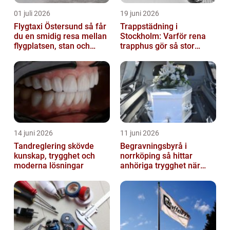
01 juli 2026
19 juni 2026
Flygtaxi Östersund så får
Trappstädning i
du en smidig resa mellan
Stockholm: Varför rena
flygplatsen, stan och
trapphus gör så stor
fjällen
skillnad
14 juni 2026
11 juni 2026
Tandreglering skövde
Begravningsbyrå i
kunskap, trygghet och
norrköping så hittar
moderna lösningar
anhöriga trygghet när
någon gått bort