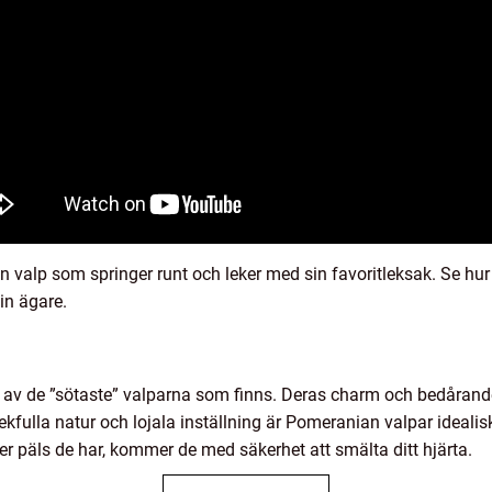
an valp som springer runt och leker med sin favoritleksak. Se hu
sin ägare.
 av de ”sötaste” valparna som finns. Deras charm och bedårande
ekfulla natur och lojala inställning är Pomeranian valpar ideali
ler päls de har, kommer de med säkerhet att smälta ditt hjärta.