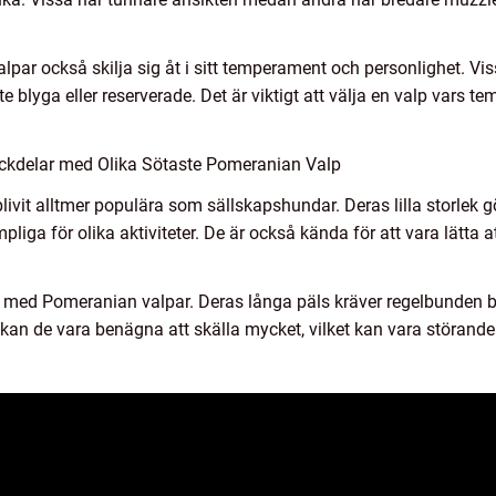
par också skilja sig åt i sitt temperament och personlighet. Vi
e blyga eller reserverade. Det är viktigt att välja en valp vars t
ckdelar med Olika Sötaste Pomeranian Valp
vit alltmer populära som sällskapshundar. Deras lilla storlek gö
pliga för olika aktiviteter. De är också kända för att vara lätta a
 med Pomeranian valpar. Deras långa päls kräver regelbunden bo
kan de vara benägna att skälla mycket, vilket kan vara störande