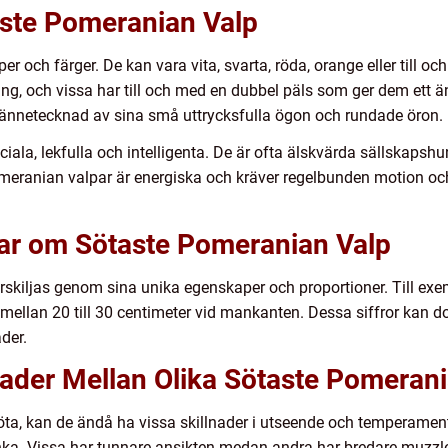
aste Pomeranian Valp
 och färger. De kan vara vita, svarta, röda, orange eller till oc
lång, och vissa har till och med en dubbel päls som ger dem ett ä
kännetecknad av sina små uttrycksfulla ögon och rundade öron.
iala, lekfulla och intelligenta. De är ofta älskvärda sällskapshu
Pomeranian valpar är energiska och kräver regelbunden motion oc
gar om Sötaste Pomeranian Valp
kiljas genom sina unika egenskaper och proportioner. Till exemp
a mellan 20 till 30 centimeter vid mankanten. Dessa siffror kan d
der.
nader Mellan Olika Sötaste Pomeran
söta, kan de ändå ha vissa skillnader i utseende och temperamen
a. Vissa har tunnare ansikten medan andra har bredare muzzles