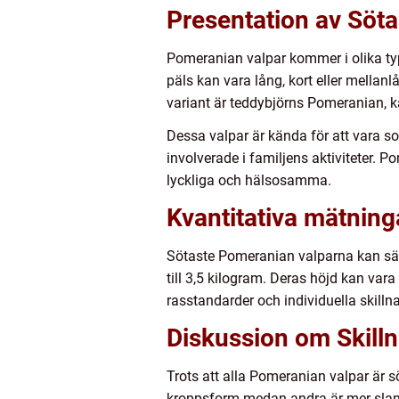
Presentation av Söt
Pomeranian valpar kommer i olika typer
päls kan vara lång, kort eller mellan
variant är teddybjörns Pomeranian, 
Dessa valpar är kända för att vara soc
involverade i familjens aktiviteter. 
lyckliga och hälsosamma.
Kvantitativa mätnin
Sötaste Pomeranian valparna kan särs
till 3,5 kilogram. Deras höjd kan var
rasstandarder och individuella skillna
Diskussion om Skill
Trots att alla Pomeranian valpar är 
kroppsform medan andra är mer slank