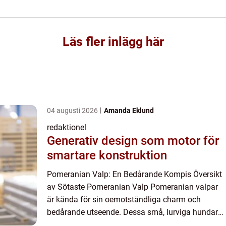
Läs fler inlägg här
04 augusti 2026
Amanda Eklund
redaktionel
Generativ design som motor för
smartare konstruktion
Pomeranian Valp: En Bedårande Kompis Översikt
av Sötaste Pomeranian Valp Pomeranian valpar
är kända för sin oemotståndliga charm och
bedårande utseende. Dessa små, lurviga hundar
har snabbt blivit populära över hela världen på