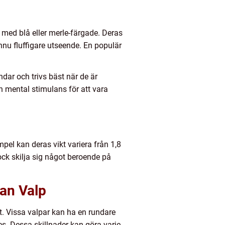
h med blå eller merle-färgade. Deras
nnu fluffigare utseende. En populär
ndar och trivs bäst när de är
h mental stimulans för att vara
el kan deras vikt variera från 1,8
ock skilja sig något beroende på
ian Valp
t. Vissa valpar kan ha en rundare
. Dessa skillnader kan göra varje