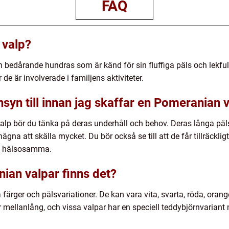
FAQ
 valp?
 bedårande hundras som är känd för sin fluffiga päls och lekfull
de är involverade i familjens aktiviteter.
syn till innan jag skaffar en Pomeranian 
alp bör du tänka på deras underhåll och behov. Deras långa päl
ägna att skälla mycket. Du bör också se till att de får tillräckl
ch hälsosamma.
ian valpar finns det?
ärger och pälsvariationer. De kan vara vita, svarta, röda, orange
er mellanlång, och vissa valpar har en speciell teddybjörnvarian