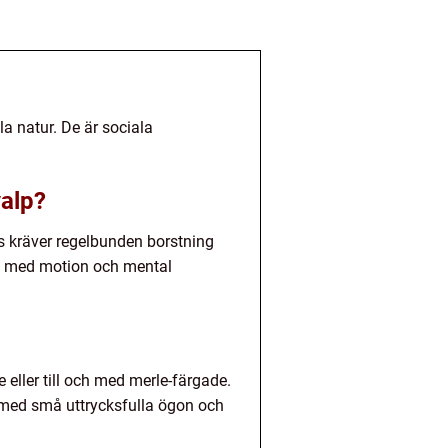
a natur. De är sociala
valp?
s kräver regelbunden borstning
igt med motion och mental
 eller till och med merle-färgade.
t med små uttrycksfulla ögon och