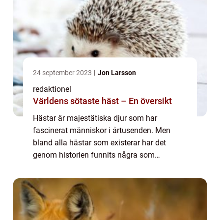
24 september 2023
Jon Larsson
redaktionel
Världens sötaste häst – En översikt
Hästar är majestätiska djur som har
fascinerat människor i årtusenden. Men
bland alla hästar som existerar har det
genom historien funnits några som
utmärker sig genom sin oemotståndliga
sötma. I denna artikel kommer vi att
utforska ”världens s...