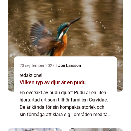
Ö...
23 september 2023
Jon Larsson
redaktionel
Vilken typ av djur är en pudu
En översikt av pudu-djuret Pudu är en liten
hjortartad art som tillhör familjen Cervidae.
De är kända för sin kompakta storlek och
sin förmåga att klara sig i områden med tät
vegetation. Pudu-djuren betraktas som en
nationaldelikatess i vissa delar a...