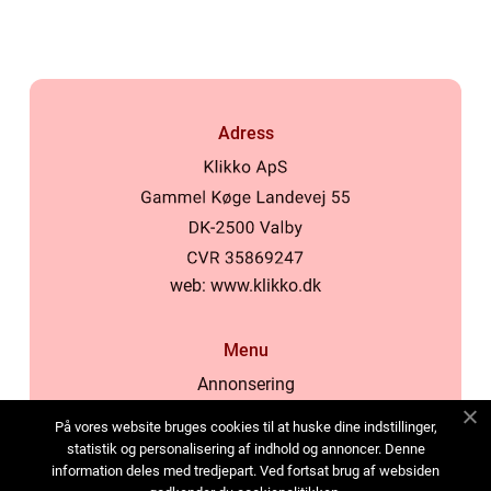
Adress
web:
www.klikko.dk
Menu
Annonsering
Om oss
På vores website bruges cookies til at huske dine indstillinger,
Cookies
statistik og personalisering af indhold og annoncer. Denne
information deles med tredjepart. Ved fortsat brug af websiden
Kontakta oss