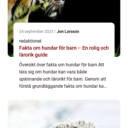
24 september 2023
Jon Larsson
redaktionel
Fakta om hundar för barn – En rolig och
lärorik guide
Översikt över fakta om hundar för barn Att
lära sig om hundar kan vara både
spännande och lärorikt för barn. Genom att
förstå grundläggande fakta om hundar kan
barn utveckla empati, ansvar och
kompetens inom djurskötsel. I denna artikel
kommer vi att...