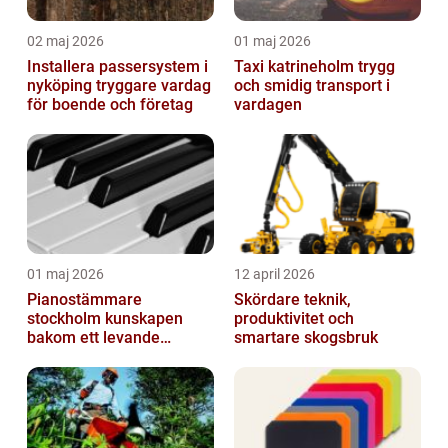
02 maj 2026
01 maj 2026
Installera passersystem i
Taxi katrineholm trygg
nyköping tryggare vardag
och smidig transport i
för boende och företag
vardagen
01 maj 2026
12 april 2026
Pianostämmare
Skördare teknik,
stockholm kunskapen
produktivitet och
bakom ett levande
smartare skogsbruk
pianoljud