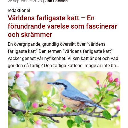
25 september 2023
Jon Larsson
redaktionel
Världens farligaste katt – En
förundrande varelse som fascinerar
och skrämmer
En övergripande, grundlig översikt över ”världens
farligaste katt” Den termen ”världens farligaste katt”
väcker genast vår nyfikenhet. Vilken katt är det och vad
gör den så farlig? Den farliga kattens image är inte bara
en myt...