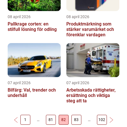
08 april 2026
08 april 2026
Pallkrage corten: en
Produktmärkning som
stilfull lösning för odling
stärker varumärket och
förenklar vardagen
07 april 2026
07 april 2026
Bilfärg: Val, trender och
Arbetsskada rättigheter,
underhåll
ersättning och viktiga
steg att ta
1
…
81
82
83
…
102