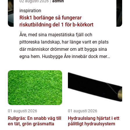
02 augusti 2026
admin
inspiration
Risk1 borlänge så fungerar
riskutbildning del 1 för b-körkort
Åre, med sina majestätiska fjäll och
pittoreska landskap, har länge varit en plats
där människor drömmer om att bygga sina
egna hem. Husbygge Åre innebär dock mer
än bara att resa väggar och ta...
01 augusti 2026
01 augusti 2026
Rullgräs: En snabb väg till
Hydraulslang hjärtat i ett
en tät, grön gräsmatta
pålitligt hydraulsystem