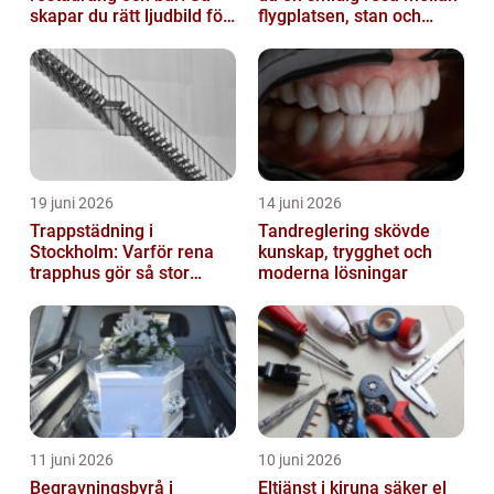
skapar du rätt ljudbild för
flygplatsen, stan och
gästerna
fjällen
19 juni 2026
14 juni 2026
Trappstädning i
Tandreglering skövde
Stockholm: Varför rena
kunskap, trygghet och
trapphus gör så stor
moderna lösningar
skillnad
11 juni 2026
10 juni 2026
Begravningsbyrå i
Eltjänst i kiruna säker el