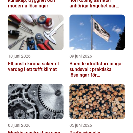
kunskap, trygghet och
norrköping så hittar
moderna lösningar
anhöriga trygghet när
någon gått bort
10 juni 2026
09 juni 2026
Eltjänst i kiruna säker el
Boende idrottsföreningar
vardag i ett tufft klimat
sundsvall: praktiska
lösningar för
träningsläger och
cuphelger
08 juni 2026
05 juni 2026
Maskinkonstruktion som
Professionella