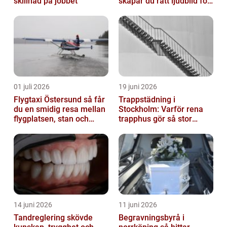
skillnad på jobbet
skapar du rätt ljudbild för
gästerna
01 juli 2026
19 juni 2026
Flygtaxi Östersund så får
Trappstädning i
du en smidig resa mellan
Stockholm: Varför rena
flygplatsen, stan och
trapphus gör så stor
fjällen
skillnad
14 juni 2026
11 juni 2026
Tandreglering skövde
Begravningsbyrå i