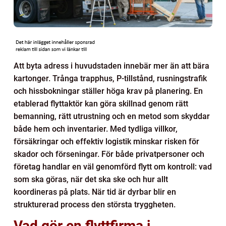
Att byta adress i huvudstaden innebär mer än att bära
kartonger. Trånga trapphus, P-tillstånd, rusningstrafik
och hissbokningar ställer höga krav på planering. En
etablerad flyttaktör kan göra skillnad genom rätt
bemanning, rätt utrustning och en metod som skyddar
både hem och inventarier. Med tydliga villkor,
försäkringar och effektiv logistik minskar risken för
skador och förseningar. För både privatpersoner och
företag handlar en väl genomförd flytt om kontroll: vad
som ska göras, när det ska ske och hur allt
koordineras på plats. När tid är dyrbar blir en
strukturerad process den största tryggheten.
Vad gör en flyttfirma i