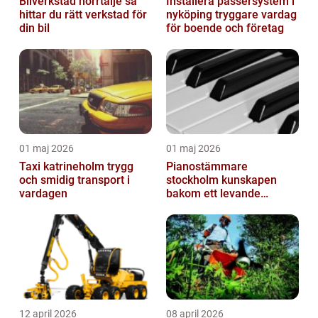
Bilverkstad norrtälje så
Installera passersystem i
hittar du rätt verkstad för
nyköping tryggare vardag
din bil
för boende och företag
01 maj 2026
01 maj 2026
Taxi katrineholm trygg
Pianostämmare
och smidig transport i
stockholm kunskapen
vardagen
bakom ett levande
pianoljud
12 april 2026
08 april 2026