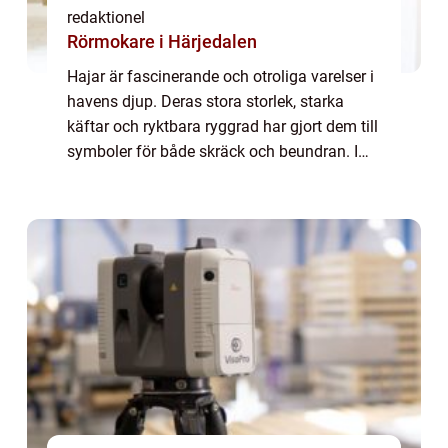
redaktionel
Rörmokare i Härjedalen
Hajar är fascinerande och otroliga varelser i
havens djup. Deras stora storlek, starka
käftar och ryktbara ryggrad har gjort dem till
symboler för både skräck och beundran. I
denna artikel kommer vi att ge en grundlig
översikt av fakta om hajar, inkl...