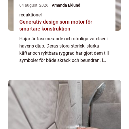
04 augusti 2026
Amanda Eklund
redaktionel
Generativ design som motor för
smartare konstruktion
Hajar är fascinerande och otroliga varelser i
havens djup. Deras stora storlek, starka
käftar och ryktbara ryggrad har gjort dem till
symboler för både skräck och beundran. I
denna artikel kommer vi att ge en grundlig
översikt av fakta om hajar, inkl...