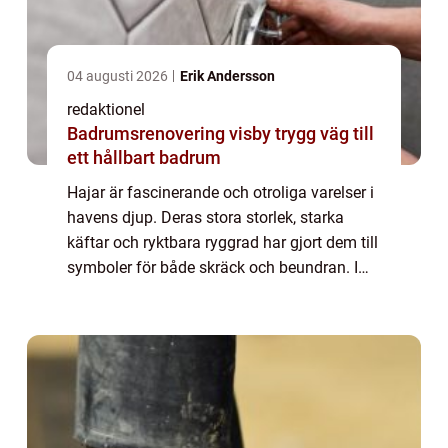
04 augusti 2026
Erik Andersson
redaktionel
Badrumsrenovering visby trygg väg till
ett hållbart badrum
Hajar är fascinerande och otroliga varelser i
havens djup. Deras stora storlek, starka
käftar och ryktbara ryggrad har gjort dem till
symboler för både skräck och beundran. I
denna artikel kommer vi att ge en grundlig
översikt av fakta om hajar, inkl...