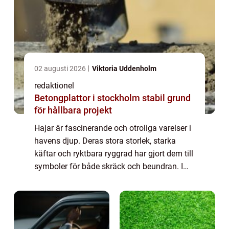
02 augusti 2026
Viktoria Uddenholm
redaktionel
Betongplattor i stockholm stabil grund
för hållbara projekt
Hajar är fascinerande och otroliga varelser i
havens djup. Deras stora storlek, starka
käftar och ryktbara ryggrad har gjort dem till
symboler för både skräck och beundran. I
denna artikel kommer vi att ge en grundlig
översikt av fakta om hajar, inkl...