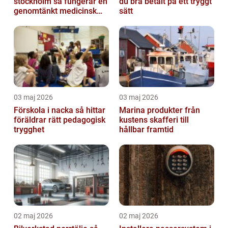
stockholm så fungerar en
du bra betalt på ett tryggt
genomtänkt medicinsk
sätt
kontroll
03 maj 2026
03 maj 2026
Förskola i nacka så hittar
Marina produkter från
föräldrar rätt pedagogisk
kustens skafferi till
trygghet
hållbar framtid
02 maj 2026
02 maj 2026