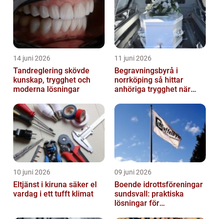
14 juni 2026
11 juni 2026
Tandreglering skövde
Begravningsbyrå i
kunskap, trygghet och
norrköping så hittar
moderna lösningar
anhöriga trygghet när
någon gått bort
10 juni 2026
09 juni 2026
Eltjänst i kiruna säker el
Boende idrottsföreningar
vardag i ett tufft klimat
sundsvall: praktiska
lösningar för
träningsläger och