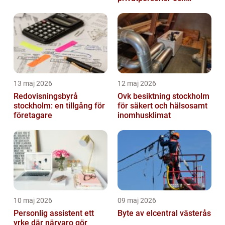
företag
13 maj 2026
12 maj 2026
Redovisningsbyrå
Ovk besiktning stockholm
stockholm: en tillgång för
för säkert och hälsosamt
företagare
inomhusklimat
10 maj 2026
09 maj 2026
Personlig assistent ett
Byte av elcentral västerås
yrke där närvaro gör