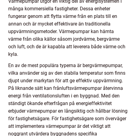
Värmepumpar utgör en viktig del av energisystemen i
många kommersiella fastigheter. Dessa enheter
fungerar genom att flytta värme från en plats till en
annan och är mycket effektivare än traditionella
uppvärmningsmetoder. Värmepumpar kan hämta
värme från olika källor såsom jordvärme, bergvärme
och luft, och de är kapabla att leverera både värme och
kyla.
En av de mest populära typerna är bergvärmepumpar,
vilka använder sig av den stabila temperatur som finns
djupt under markytan för att ge effektiv uppvärmning.
På liknande sätt kan frånluftsvärmepumpar återvinna
energi från ventilationsluften i en byggnad. Med den
ständigt ökande efterfrågan på energieffektivitet
erbjuder värmepumpar en långsiktig och hållbar lösning
för fastighetsägare. För fastighetsägare som överväger
att implementera värmepumpar är det viktigt att
noggrant utvärdera byggnadens specifika