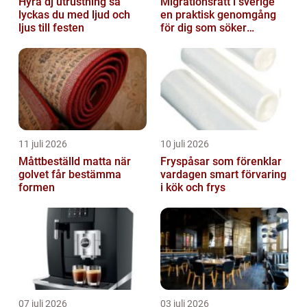
Hyra dj utrustning så
Migrationsrätt i sverige
lyckas du med ljud och
en praktisk genomgång
ljus till festen
för dig som söker
trygghet
11 juli 2026
10 juli 2026
Måttbeställd matta när
Fryspåsar som förenklar
golvet får bestämma
vardagen smart förvaring
formen
i kök och frys
07 juli 2026
03 juli 2026