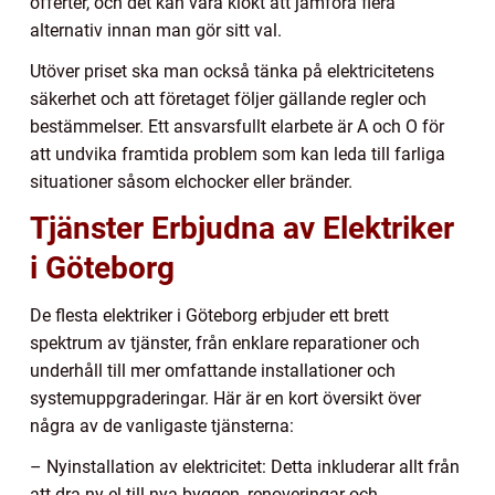
offerter, och det kan vara klokt att jämföra flera
alternativ innan man gör sitt val.
Utöver priset ska man också tänka på elektricitetens
säkerhet och att företaget följer gällande regler och
bestämmelser. Ett ansvarsfullt elarbete är A och O för
att undvika framtida problem som kan leda till farliga
situationer såsom elchocker eller bränder.
Tjänster Erbjudna av Elektriker
i Göteborg
De flesta elektriker i Göteborg erbjuder ett brett
spektrum av tjänster, från enklare reparationer och
underhåll till mer omfattande installationer och
systemuppgraderingar. Här är en kort översikt över
några av de vanligaste tjänsterna:
– Nyinstallation av elektricitet: Detta inkluderar allt från
att dra ny el till nya byggen, renoveringar och