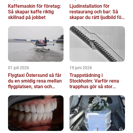
Kaffemaskin för företag:
Ljudinstallation för
Så skapar kaffe riktig
restaurang och bar: Så
skillnad på jobbet
skapar du rätt ljudbild för
gästerna
01 juli 2026
19 juni 2026
Flygtaxi Östersund så får
Trappstädning i
du en smidig resa mellan
Stockholm: Varför rena
flygplatsen, stan och
trapphus gör så stor
fjällen
skillnad