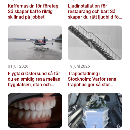
Kaffemaskin för företag:
Ljudinstallation för
Så skapar kaffe riktig
restaurang och bar: Så
skillnad på jobbet
skapar du rätt ljudbild för
gästerna
01 juli 2026
19 juni 2026
Flygtaxi Östersund så får
Trappstädning i
du en smidig resa mellan
Stockholm: Varför rena
flygplatsen, stan och
trapphus gör så stor
fjällen
skillnad