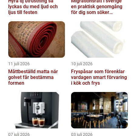
Hyra dj utrustning så
Migrationsrätt i sverige
lyckas du med ljud och
en praktisk genomgång
ljus till festen
för dig som söker
trygghet
11 juli 2026
10 juli 2026
Måttbeställd matta när
Fryspåsar som förenklar
golvet får bestämma
vardagen smart förvaring
formen
i kök och frys
07 juli 2026
03 juli 2026