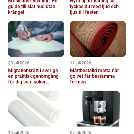
Brasiliansk vaxning: En
Hyra dj utrustning så
guide till slät hud utan
lyckas du med ljud och
krångel
ljus till festen
30 juli 2026
11 juli 2026
Migrationsrätt i sverige
Måttbeställd matta när
en praktisk genomgång
golvet får bestämma
för dig som söker
formen
trygghet
10 juli 2026
07 juli 2026