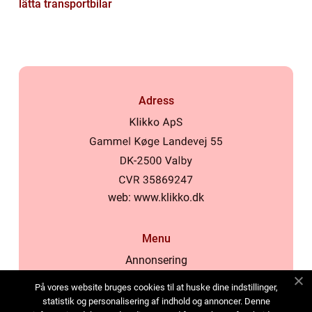
lätta transportbilar
Adress
web:
www.klikko.dk
Menu
Annonsering
Om oss
På vores website bruges cookies til at huske dine indstillinger,
Cookies
statistik og personalisering af indhold og annoncer. Denne