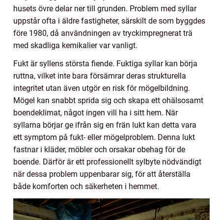
husets övre delar ner till grunden. Problem med syllar
uppstår ofta i äldre fastigheter, särskilt de som byggdes
före 1980, då användningen av tryckimpregnerat trä
med skadliga kemikalier var vanligt.
Fukt är syllens största fiende. Fuktiga syllar kan börja
ruttna, vilket inte bara försämrar deras strukturella
integritet utan även utgör en risk för mögelbildning.
Mögel kan snabbt sprida sig och skapa ett ohälsosamt
boendeklimat, något ingen vill ha i sitt hem. När
syllarna börjar ge ifrån sig en frän lukt kan detta vara
ett symptom på fukt- eller mögelproblem. Denna lukt
fastnar i kläder, möbler och orsakar obehag för de
boende. Därför är ett professionellt sylbyte nödvändigt
när dessa problem uppenbarar sig, för att återställa
både komforten och säkerheten i hemmet.