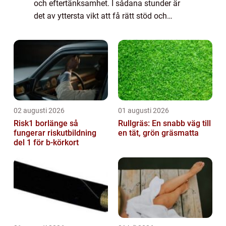
och eftertänksamhet. I sådana stunder är
det av yttersta vikt att få rätt stöd och
väglednin...
02 augusti 2026
01 augusti 2026
Risk1 borlänge så
Rullgräs: En snabb väg till
fungerar riskutbildning
en tät, grön gräsmatta
del 1 för b-körkort