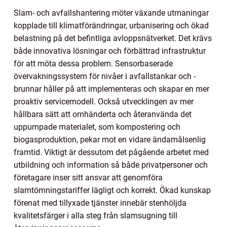
Slam- och avfallshantering möter växande utmaningar
kopplade till klimatförändringar, urbanisering och ökad
belastning på det befintliga avloppsnätverket. Det krävs
både innovativa lösningar och förbättrad infrastruktur
för att möta dessa problem. Sensorbaserade
övervakningssystem för nivåer i avfallstankar och -
brunnar håller på att implementeras och skapar en mer
proaktiv servicemodell. Också utvecklingen av mer
hållbara sätt att omhänderta och återanvända det
uppumpade materialet, som kompostering och
biogasproduktion, pekar mot en vidare ändamålsenlig
framtid. Viktigt är dessutom det pågående arbetet med
utbildning och information så både privatpersoner och
företagare inser sitt ansvar att genomföra
slamtömningstariffer lägligt och korrekt. Ökad kunskap
förenat med tillyxade tjänster innebär stenhöljda
kvalitetsfärger i alla steg från slamsugning till