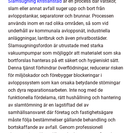
Slamsugning kristianstad
är en process där vätskor,
slam eller annat avfall suger upp och bort från
avloppstankar, separatorer och brunnar. Processen
används inom en rad olika områden, så som vid
underhåll av kommunala avloppsnät, industriella
anläggningar, lantbruk och även privatbostäder.
Slamsugningsfordon är utrustade med starka
vakuumpumpar som möjliggör att materialet som ska
bortforslas hanteras på ett säkert och hygieniskt sätt.
Denna tjänst förhindrar överflödningar, reducerar risken
för miljöskador och förebygger blockeringar i
avloppssystem som kan orsaka betydande störningar
och dyra reparationsarbeten. Inte nog med de
funktionella fördelarna, rätt hushållning och hantering
av slamtömning är en lagstiftad del av
samhällsansvaret där företag och fastighetsägare
måste följa bestämmelser gällande behandling och
bortskaffande av avfall. Genom professionell