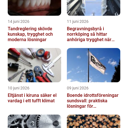
14 juni 2026
11 juni 2026
Tandreglering skövde
Begravningsbyrå i
kunskap, trygghet och
norrköping så hittar
moderna lösningar
anhöriga trygghet när
någon gått bort
10 juni 2026
09 juni 2026
Eltjänst i kiruna säker el
Boende idrottsföreningar
vardag i ett tufft klimat
sundsvall: praktiska
lösningar för
träningsläger och
cuphelger