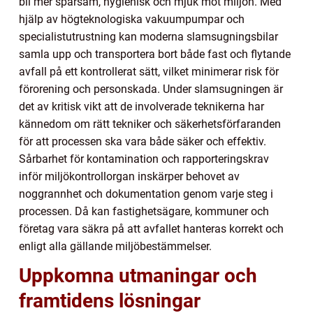
bli mer sparsam, hygienisk och mjuk mot miljön. Med
hjälp av högteknologiska vakuumpumpar och
specialistutrustning kan moderna slamsugningsbilar
samla upp och transportera bort både fast och flytande
avfall på ett kontrollerat sätt, vilket minimerar risk för
förorening och personskada. Under slamsugningen är
det av kritisk vikt att de involverade teknikerna har
kännedom om rätt tekniker och säkerhetsförfaranden
för att processen ska vara både säker och effektiv.
Sårbarhet för kontamination och rapporteringskrav
inför miljökontrollorgan inskärper behovet av
noggrannhet och dokumentation genom varje steg i
processen. Då kan fastighetsägare, kommuner och
företag vara säkra på att avfallet hanteras korrekt och
enligt alla gällande miljöbestämmelser.
Uppkomna utmaningar och
framtidens lösningar