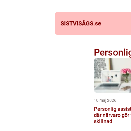
SISTVISÅGS.
se
Personli
10 maj 2026
Personlig assistent et
där närvaro gör 
skillnad