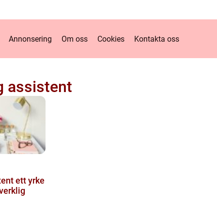
Annonsering
Om oss
Cookies
Kontakta oss
g assistent
t yrke
verklig